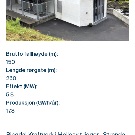
Brutto fallhøyde (m):
150
Lengde rørgate (m):
260
Effekt (MW):
5.8
Produksjon (GWh/år):
17.8