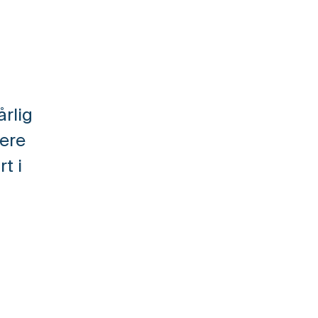
årlig
iere
t i