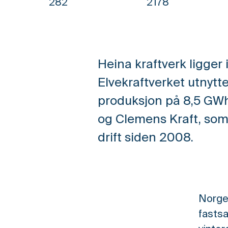
282
2178
Heina kraftverk ligge
Elvekraftverket utnytte
produksjon på 8,5 GWh
og Clemens Kraft, som 
drift siden 2008.
Norges
fasts