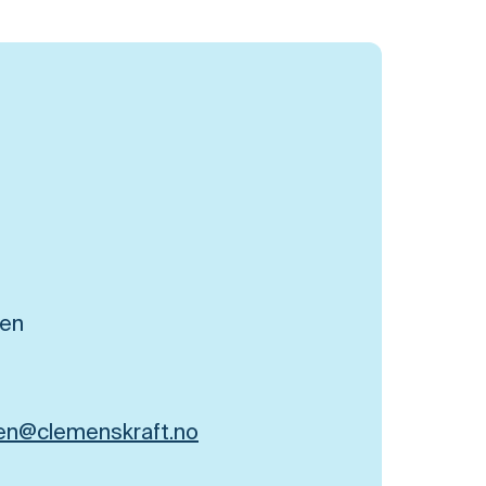
en
en@clemenskraft.no