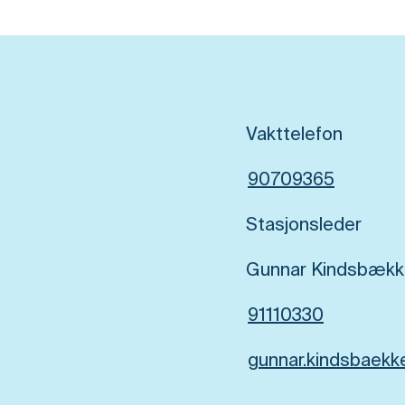
Vakttelefon
90709365
Stasjonsleder
Gunnar Kindsbækk
91110330
gunnar.kindsbaekk