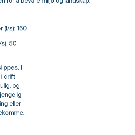
en for å bevare miljø og landskap.
(l/s): 160
/s): 50
lippes. I
 drift.
ulig, og
gjengelig
ng eller
orekomme.